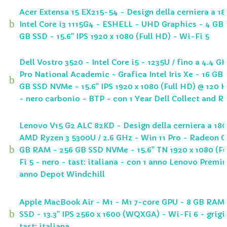
Acer Extensa 15 EX215-54 - Design della cerniera a 18
b
Intel Core i3 1115G4 - ESHELL - UHD Graphics - 4 GB
GB SSD - 15.6" IPS 1920 x 1080 (Full HD) - Wi-Fi 5
Dell Vostro 3520 - Intel Core i5 - 1235U / fino a 4.4 G
Pro National Academic - Grafica Intel Iris Xe - 16 GB
b
GB SSD NVMe - 15.6" IPS 1920 x 1080 (Full HD) @ 120 H
- nero carbonio - BTP - con 1 Year Dell Collect and R
Lenovo V15 G2 ALC 82KD - Design della cerniera a 180
AMD Ryzen 3 5300U / 2.6 GHz - Win 11 Pro - Radeon G
b
GB RAM - 256 GB SSD NVMe - 15.6" TN 1920 x 1080 (Fu
Fi 5 - nero - tast: italiana - con 1 anno Lenovo Premi
anno Depot Windchill
Apple MacBook Air - M1 - M1 7-core GPU - 8 GB RAM 
b
SSD - 13.3" IPS 2560 x 1600 (WQXGA) - Wi-Fi 6 - grigi
tast: italiana