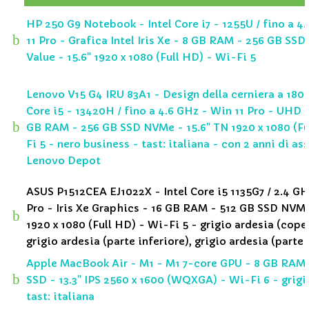
HP 250 G9 Notebook - Intel Core i7 - 1255U / fino a 4
b
11 Pro - Grafica Intel Iris Xe - 8 GB RAM - 256 GB SS
Value - 15.6" 1920 x 1080 (Full HD) - Wi-Fi 5
Lenovo V15 G4 IRU 83A1 - Design della cerniera a 180 g
Core i5 - 13420H / fino a 4.6 GHz - Win 11 Pro - UHD 
b
GB RAM - 256 GB SSD NVMe - 15.6" TN 1920 x 1080 (Fu
Fi 5 - nero business - tast: italiana - con 2 anni di as
Lenovo Depot
ASUS P1512CEA EJ1022X - Intel Core i5 1135G7 / 2.4 GH
Pro - Iris Xe Graphics - 16 GB RAM - 512 GB SSD NVMe
b
1920 x 1080 (Full HD) - Wi-Fi 5 - grigio ardesia (cope
grigio ardesia (parte inferiore), grigio ardesia (parte
Apple MacBook Air - M1 - M1 7-core GPU - 8 GB RAM 
b
SSD - 13.3" IPS 2560 x 1600 (WQXGA) - Wi-Fi 6 - grigi
tast: italiana