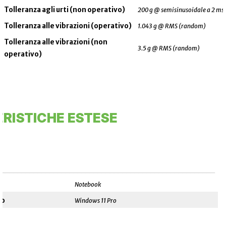
Tolleranza agli urti (non operativo)
200 g @ semisinusoidale a 2 ms
Tolleranza alle vibrazioni (operativo)
1.043 g @ RMS (random)
Tolleranza alle vibrazioni (non
3.5 g @ RMS (random)
operativo)
RISTICHE ESTESE
______________________________________________________
Notebook
vo
Windows 11 Pro