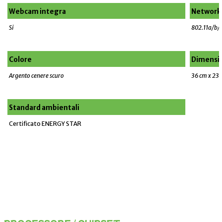
Webcam integra
Network
Si
802.11a/b/g
Colore
Dimensio
Argento cenere scuro
36 cm x 23.
Standard ambientali
Certificato ENERGY STAR