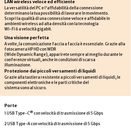
LAN wireless veloce ed efficiente
La versatilità del PC e l'affidabilità della connessione
determinano la tua possibilità di lavorare in movimento.
Scopri la qualità di una connessione veloce e affidabile in
ambienti wireless ad alta densità con la tecnologia
Wi-Fi 6 a velocità gigabit.
Una visione perfetta
A volte, la comunicazione faccia a faccia è essenziale. Grazie alla
fotocamera HP HD con WDR
(Wide Dynamic Range),
apparirete sempre al meglio durante le
conferenze virtuali, anche in condizioni di scarsa
illuminazione.
Protezione dai piccoli versamenti di liquidi
Grazie alla tastiera resistente a piccoli versamenti di liquidi, le
componenti elettroniche e le parti critiche del
sistema sono al sicuro.
Porte
®
1 USB Type-C
con velocità di trasmissione di 5 Gbps
2 USB Type-A con velocità di trasmissione di 5 Gbps