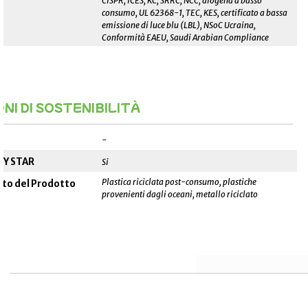
CISPR, ICES, KC, SRRC, NCC, alogena a basso
consumo, UL 62368-1, TEC, KES, certificato a bassa
emissione di luce blu (LBL), NSoC Ucraina,
Conformità EAEU, Saudi Arabian Compliance
NI DI SOSTENIBILITÀ
______________________________________________________
-
GY STAR
Si
Plastica riciclata post-consumo, plastiche
ato del Prodotto
provenienti dagli oceani, metallo riciclato
__________________
__________