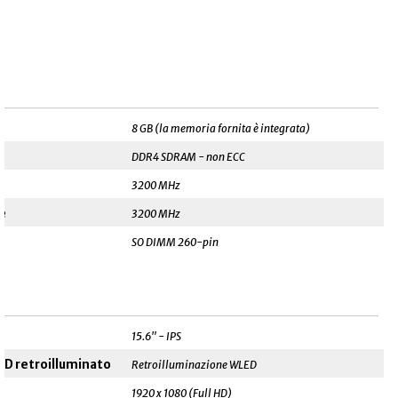
______________________________________________________
8 GB (la memoria fornita è integrata)
DDR4 SDRAM - non ECC
3200 MHz
e
3200 MHz
SO DIMM 260-pin
______________________________________________________
15.6" - IPS
CD retroilluminato
Retroilluminazione WLED
1920 x 1080 (Full HD)