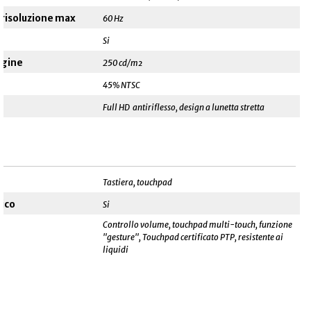
a risoluzione max
60 Hz
Si
agine
250 cd/m²
45% NTSC
Full HD antiriflesso, design a lunetta stretta
______________________________________________________
Tastiera, touchpad
ico
Si
Controllo volume, touchpad multi-touch, funzione
"gesture", Touchpad certificato PTP, resistente ai
liquidi