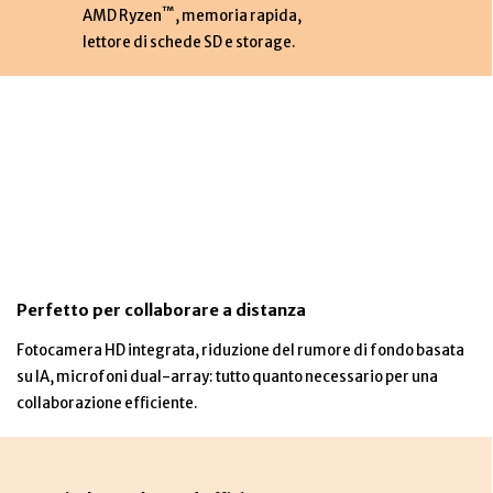
™
AMD Ryzen
, memoria rapida,
lettore di schede SD e storage.
Perfetto per collaborare a distanza
Fotocamera HD integrata, riduzione del rumore di fondo basata
su IA, microfoni dual-array: tutto quanto necessario per una
collaborazione efficiente.