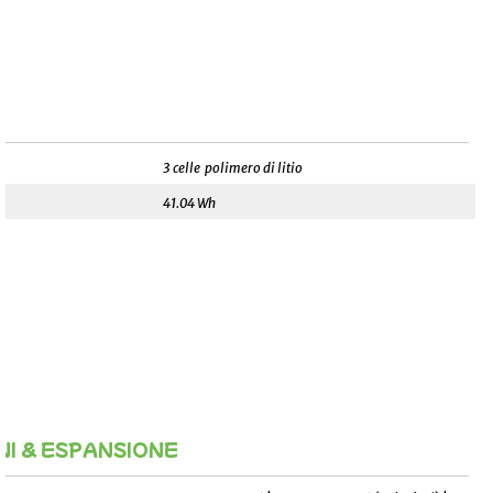
______________________________________________________
3 celle polimero di litio
41.04 Wh
I & ESPANSIONE
______________________________________________________