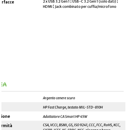
2 x USB 3.2 Gen 1 ¦ USB-C 3.2 Gen 1 (solo dati) ¦
terfacce
HDMI ¦ Jack combinato per cuffia/microfono
EA
______________________________________________________
Argento cenere scuro
HP Fast Charge, testato MIL-STD-810H
azione
Adattatore CA Smart HP 45W
CSA, VCCI, BSMI, GS, ISO 9241, CCC, FCC, RoHS, KCC,
ormità