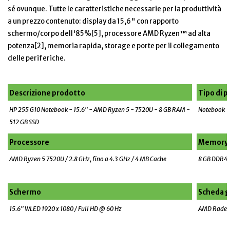
sé ovunque. Tutte le caratteristiche necessarie per la produttività
a un prezzo contenuto: display da 15,6" con rapporto
schermo/corpo dell'85%[5], processore AMD Ryzen™ ad alta
potenza[2], memoria rapida, storage e porte per il collegamento
delle periferiche.
Descrizione prodotto
Tipo di 
HP 255 G10 Notebook - 15.6" - AMD Ryzen 5 - 7520U - 8 GB RAM -
Notebook
512 GB SSD
Processore
Memory
AMD Ryzen 5 7520U / 2.8 GHz, fino a 4.3 GHz / 4 MB Cache
8 GB DDR4 (
Schermo
Scheda g
15.6" WLED 1920 x 1080 / Full HD @ 60 Hz
AMD Radeo