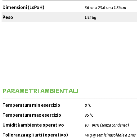
Dimensioni (LxPxH)
36 cm x 23.6 cm x 1.86 cm
Peso
1.52 kg
PARAMETRI AMBIENTALI
_______________________________________________________
Temperatura min esercizio
0 °C
Temperatura max esercizio
35 °C
Umidità ambiente operativo
10 - 90% (senza condensa)
Tolleranza agli urti (operativo)
40 g @ semisinusoidale a 2 ms