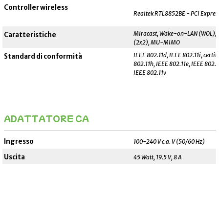
Controller wireless
Realtek RTL8852BE - PCI Expres
Miracast, Wake-on-LAN (WOL), f
Caratteristiche
(2x2), MU-MIMO
IEEE 802.11d, IEEE 802.11i, certif
Standard di conformità
802.11h, IEEE 802.11e, IEEE 802.1
IEEE 802.11v
ADATTATORE CA
_______________________________________________________
Ingresso
100-240 V c.a. V (50/60 Hz)
Uscita
45 Watt, 19.5 V, 8 A